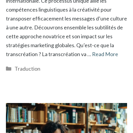
internationale. Ce processus unique allie les
compétences linguistiques à la créativité pour
transposer efficacement les messages d’une culture
à une autre. Découvrons ensemble les subtilités de
cette approche novatrice et son impact sur les
stratégies marketing globales. Qu’est-ce que la
transcréation ? La transcréation va …
Read More
Catégories
Traduction