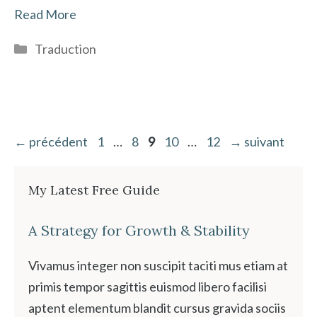
Read More
Catégories
Traduction
Page
Page
Page
Page
Page
←
précédent
1
…
8
9
10
…
12
→
suivant
My Latest Free Guide
A Strategy for Growth & Stability
Vivamus integer non suscipit taciti mus etiam at
primis tempor sagittis euismod libero facilisi
aptent elementum blandit cursus gravida sociis