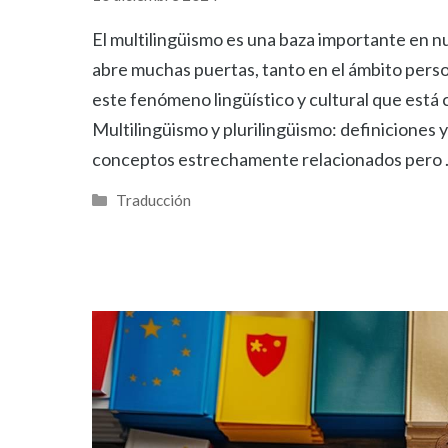
El multilingüismo es una baza importante en 
abre muchas puertas, tanto en el ámbito perso
este fenómeno lingüístico y cultural que está
Multilingüismo y plurilingüismo: definiciones 
conceptos estrechamente relacionados pero
Categorías
Traducción