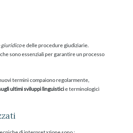
 giuridico
e delle procedure giudiziarie.
che sono essenziali per garantire un processo
e nuovi termini compaiono regolarmente,
gli ultimi sviluppi linguistici
e terminologici
zzati
 tecniche di interpretazione sono :