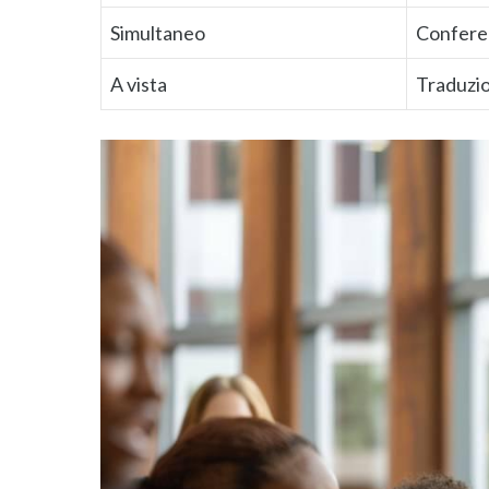
Simultaneo
Conferen
A vista
Traduzio