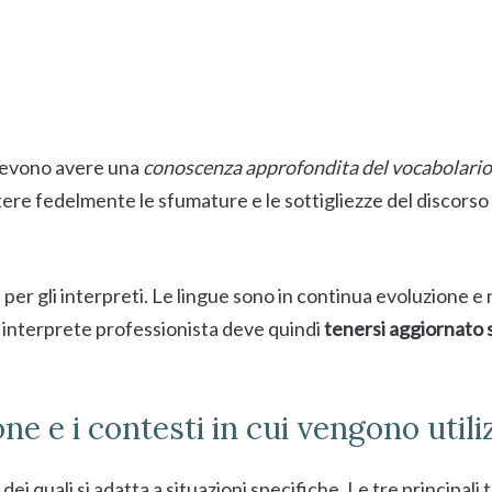
 devono avere una
conoscenza approfondita del vocabolario
e fedelmente le sfumature e le sottigliezze del discorso 
er gli interpreti. Le lingue sono in continua evoluzione 
n interprete professionista deve quindi
tenersi aggiornato su
ione e i contesti in cui vengono utili
dei quali si adatta a situazioni specifiche. Le tre principali