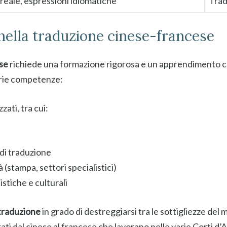
 reale, espressioni idiomatiche
Trad
ella traduzione cinese-francese
se
richiede una formazione rigorosa e un apprendimento co
oprie competenze:
ati, tra cui:
di traduzione
à (stampa, settori specialistici)
tiche e culturali
 traduzione
in grado di destreggiarsi tra le sottigliezze del
ati dal cinese al francese che lavorano nelle varie Corti d’