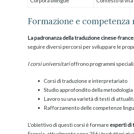
Corpora bilingue
Contesto di vita
Formazione e competenza n
La padronanza della traduzione cinese-france
seguire diversi percorsi per sviluppare le pr
I corsi universitari
offrono programmi specializz
Corsi di traduzione e interpretariato
Studio approfondito della metodologia 
Lavoro su una varietà di testi di attualit
Rafforzamento delle competenze linguis
L’obiettivo di questi corsi è formare
esperti di
Francia, attualmente sono 256 i traduttori giur