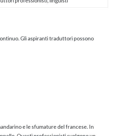
uttori professionisti, linguisti
ntinuo. Gli aspiranti traduttori possono
 mandarino e le sfumature del francese. In
Appello. Questi professionisti svolgono un