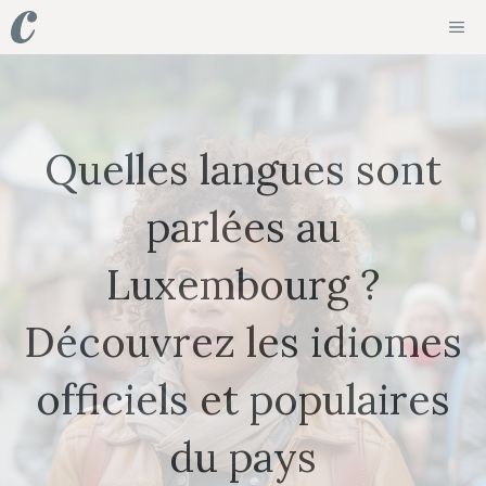
Aller
ME
au
contenu
Quelles langues sont
parlées au
Luxembourg ?
Découvrez les idiomes
officiels et populaires
du pays