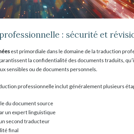
rofessionnelle : sécurité et révisi
nées
est primordiale dans le domaine de la traduction prof
garantissent la confidentialité des documents traduits, qu’i
ux sensibles ou de documents personnels.
duction professionnelle inclut généralement plusieurs éta
iale du document source
r un expert linguistique
 un second traducteur
ité final