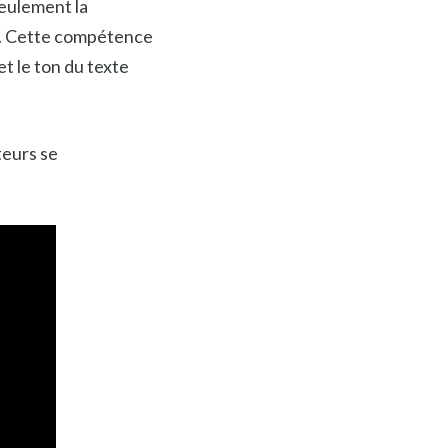
seulement la
es. Cette compétence
et le ton du texte
teurs se