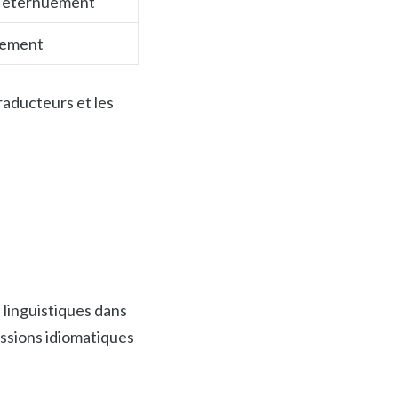
n éternuement
iement
raducteurs et les
 linguistiques dans
essions idiomatiques