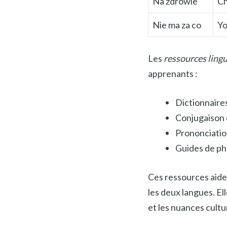
Na zdrowie
Ch
Nie ma za co
Yo
Les
ressources lingu
apprenants :
Dictionnaires
Conjugaison 
Prononciatio
Guides de ph
Ces ressources aide
les deux langues. El
et les nuances cultu