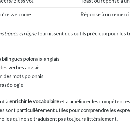
eers/Bless you
Toast ou réponse à u
u’re welcome
Réponse à un remerc
istiques en ligne
fournissent des outils précieux pour les t
 bilingues polonais-anglais
des verbes anglais
n des mots polonais
raséologie
nt à
enrichir le vocabulaire
et à améliorer les compétences
les sont particulièrement utiles pour comprendre les expr
relles qui ne se traduisent pas toujours littéralement.