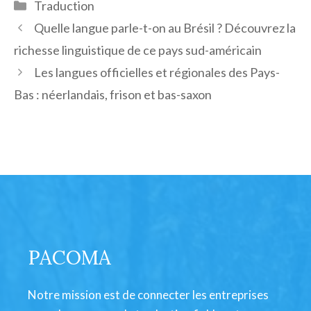
Catégories
Traduction
Quelle langue parle-t-on au Brésil ? Découvrez la
richesse linguistique de ce pays sud-américain
Les langues officielles et régionales des Pays-
Bas : néerlandais, frison et bas-saxon
PACOMA
Notre mission est de connecter les entreprises