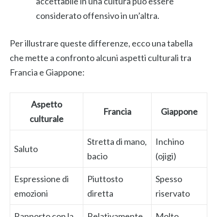
accettabile in una cultura può essere
considerato offensivo in un’altra.
Per illustrare queste differenze, ecco una tabella
che mette a confronto alcuni aspetti culturali tra
Francia e Giappone:
Aspetto
Francia
Giappone
culturale
Stretta di mano,
Inchino
Saluto
bacio
(ojigi)
Espressione di
Piuttosto
Spesso
emozioni
diretta
riservato
Rapporto con la
Relativamente
Molto