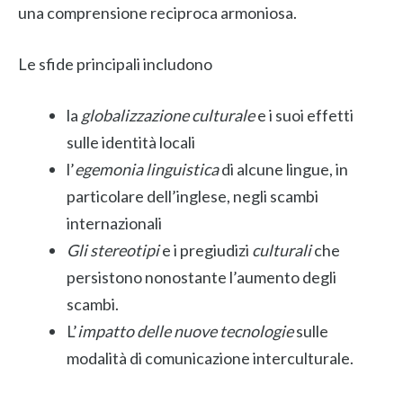
una comprensione reciproca armoniosa.
Le sfide principali includono
la
globalizzazione culturale
e i suoi effetti
sulle identità locali
l’
egemonia linguistica
di alcune lingue, in
particolare dell’inglese, negli scambi
internazionali
Gli stereotipi
e i pregiudizi
culturali
che
persistono nonostante l’aumento degli
scambi.
L’
impatto delle nuove tecnologie
sulle
modalità di comunicazione interculturale.