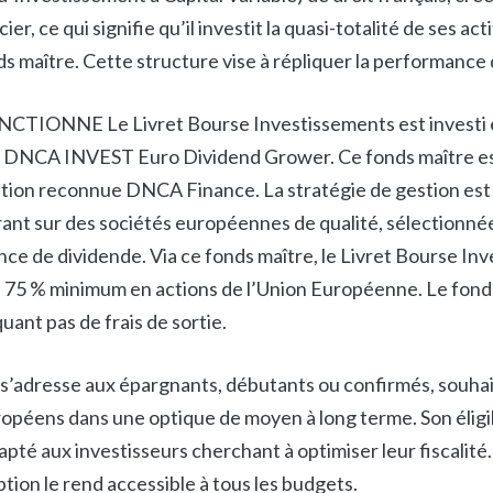
, ce qui signifie qu’il investit la quasi-totalité de ses act
ds maître. Cette structure vise à répliquer la performance
ONNE Le Livret Bourse Investissements est investi
re DNCA INVEST Euro Dividend Grower. Ce fonds maître e
estion reconnue DNCA Finance. La stratégie de gestion est 
ant sur des sociétés européennes de qualité, sélectionnée
nce de dividende. Via ce fonds maître, le Livret Bourse In
 75 % minimum en actions de l’Union Européenne. Le fonds 
uant pas de frais de sortie.
s’adresse aux épargnants, débutants ou confirmés, souhai
opéens dans une optique de moyen à long terme. Son éligib
pté aux investisseurs cherchant à optimiser leur fiscalité
ion le rend accessible à tous les budgets.