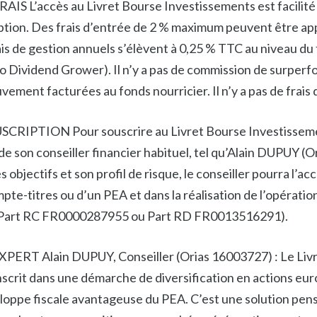
 L’accès au Livret Bourse Investissements est facilité 
tion. Des frais d’entrée de 2 % maximum peuvent être appl
ais de gestion annuels s’élèvent à 0,25 % TTC au niveau du
ividend Grower). Il n’y a pas de commission de surperf
ment facturées au fonds nourricier. Il n’y a pas de frais d
IPTION Pour souscrire au Livret Bourse Investissemen
e son conseiller financier habituel, tel qu’Alain DUPUY (
es objectifs et son profil de risque, le conseiller pourra l’
pte-titres ou d’un PEA et dans la réalisation de l’opératio
 (Part RC FR0000287955 ou Part RD FR0013516291).
PERT Alain DUPUY, Conseiller (Orias 16003727) : Le Liv
nscrit dans une démarche de diversification en actions eu
eloppe fiscale avantageuse du PEA. C’est une solution pen