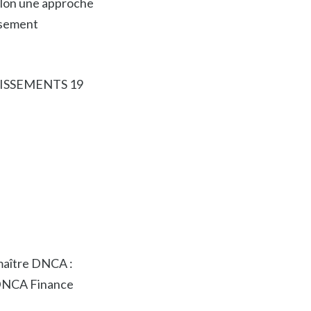
elon une approche
issement
ISSEMENTS 19
aître DNCA :
 DNCA Finance