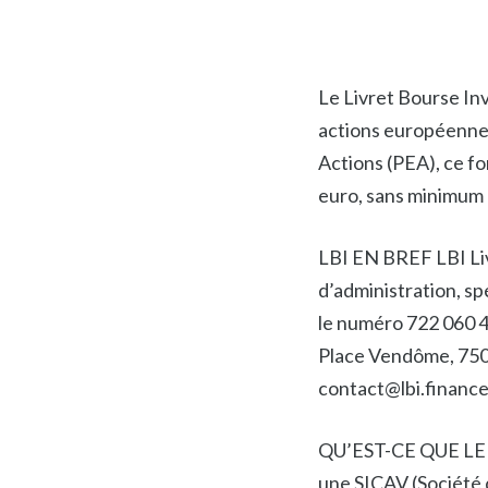
Le Livret Bourse In
actions européennes 
Actions (PEA), ce f
euro, sans minimum 
LBI EN BREF LBI Liv
d’administration, sp
le numéro 722 060 46
Place Vendôme, 75001
contact@lbi.finance
QU’EST-CE QUE LE 
une SICAV (Société d