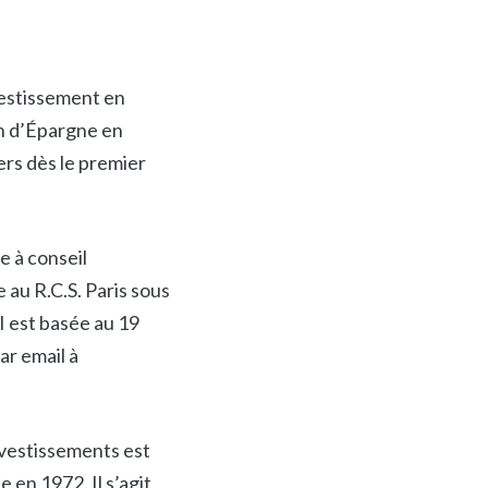
vestissement en
an d’Épargne en
ers dès le premier
e à conseil
 au R.C.S. Paris sous
I est basée au 19
ar email à
estissements est
 en 1972. Il s’agit