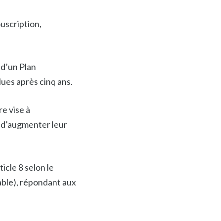
uscription,
 d’un Plan
lues après cinq ans.
e vise à
 d’augmenter leur
le 8 selon le
able), répondant aux