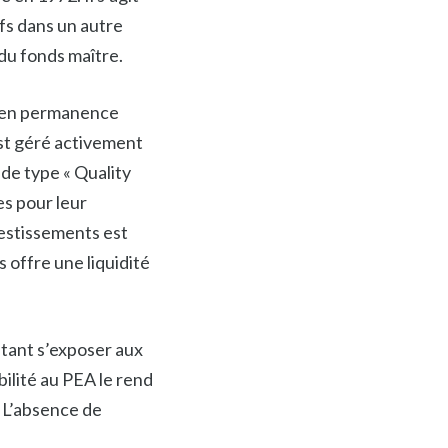
ifs dans un autre
 du fonds maître.
 en permanence
st géré activement
de type « Quality
s pour leur
vestissements est
offre une liquidité
tant s’exposer aux
ilité au PEA le rend
. L’absence de