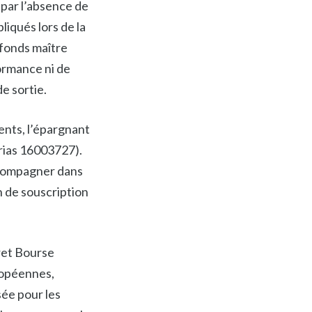
par l’absence de
iqués lors de la
 fonds maître
ormance ni de
e sortie.
ts, l’épargnant
Orias 16003727).
accompagner dans
n de souscription
ret Bourse
ropéennes,
sée pour les