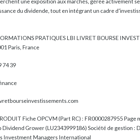
herchent une exposition aux marchés, gérée activement s
issance du dividende, tout en intégrant un cadre d’invest
ORMATIONS PRATIQUES LBI LIVRET BOURSE INVEST
01 Paris, France
9 74 39
finance
livretbourseinvestissements.com
DUIT Fiche OPCVM (Part RC) : FR0000287955 Page m
Dividend Grower (LU2343999186) Société de gestion :
xis Investment Managers International