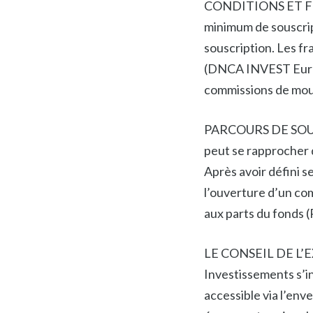
CONDITIONS ET FRAIS
minimum de souscrip
souscription. Les fr
(DNCA INVEST Euro D
commissions de mouve
PARCOURS DE SOUSCR
peut se rapprocher d
Après avoir défini s
l’ouverture d’un com
aux parts du fonds
LE CONSEIL DE L’EX
Investissements s’i
accessible via l’env