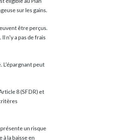
 éligible au Plan
geuse sur les gains.
uvent être perçus.
l n’y a pas de frais
L’épargnant peut
ticle 8 (SFDR) et
critères
présente un risque
 à la baisse en