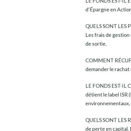
LE FONDS EST-IL ÉLI
d’Épargne en Actions
QUELS SONT LES PRI
Les frais de gestion 
de sortie.
COMMENT RÉCUPÉRER
demander le rachat d
LE FONDS EST-IL C
détient le label ISR
environnementaux, 
QUELS SONT LES RIS
de perte en capital.