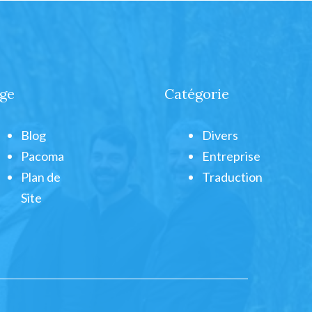
ge
Catégorie
Blog
Divers
Pacoma
Entreprise
Plan de
Traduction
Site