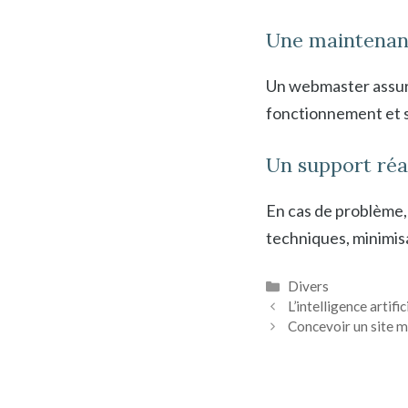
Une maintenan
Un webmaster assure
fonctionnement et s
Un support réa
En cas de problème,
techniques, minimisa
Catégories
Divers
L’intelligence artif
Concevoir un site m