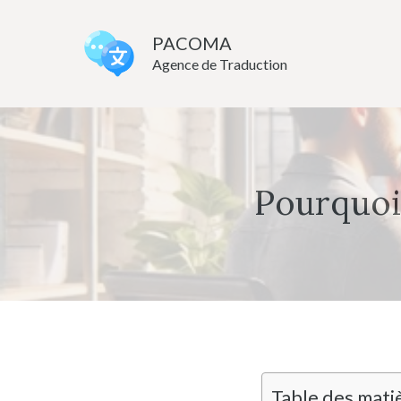
Aller
au
PACOMA
Agence de Traduction
contenu
Pourquoi
Table des mati