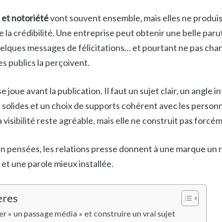
 et notoriété
vont souvent ensemble, mais elles ne produi
a crédibilité. Une entreprise peut obtenir une belle parut
uelques messages de félicitations… et pourtant ne pas ch
es publics la perçoivent.
e joue avant la publication. Il faut un sujet clair, un angle 
 solides et un choix de supports cohérent avec les personn
a visibilité reste agréable, mais elle ne construit pas forcé
en pensées, les relations presse donnent à une marque un r
et une parole mieux installée.
ères
r « un passage média » et construire un vrai sujet