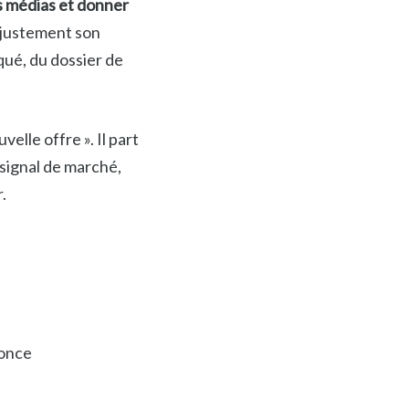
s médias et donner
 justement son
ué, du dossier de
lle offre ». Il part
signal de marché,
.
nonce