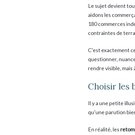
Le sujet devient tou
aidons les commerça
180 commerces indé
contraintes de terra
C’est exactement ce
questionner, nuancer
rendre visible, mais
Choisir les
Il y a une petite il
qu’une parution bien
En réalité, les
retom