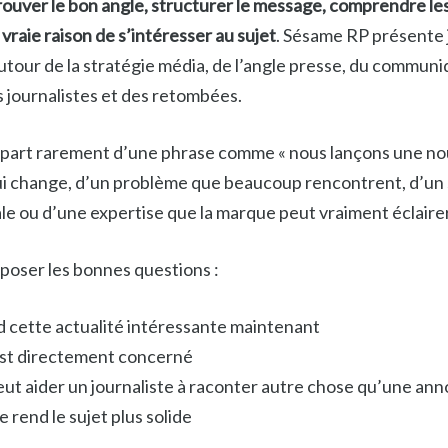
rouver le bon angle, structurer le message, comprendre le
 vraie raison de s’intéresser au sujet
. Sésame RP présente
ur de la stratégie média, de l’angle presse, du communiq
s journalistes et des retombées.
part rarement d’une phrase comme « nous lançons une nouve
ui change, d’un problème que beaucoup rencontrent, d’un 
le ou d’une expertise que la marque peut vraiment éclairer
e poser les bonnes questions :
d cette actualité intéressante maintenant
est directement concerné
eut aider un journaliste à raconter autre chose qu’une an
 rend le sujet plus solide