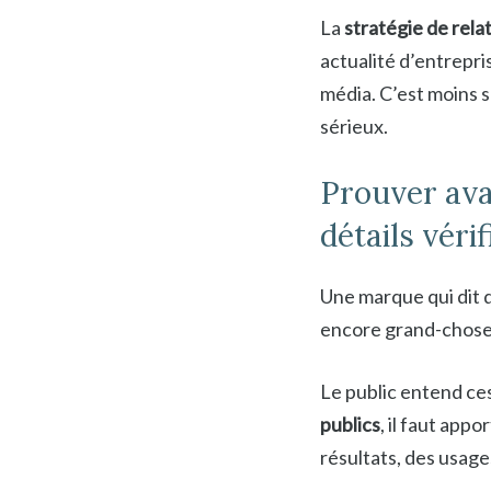
La
stratégie de rela
actualité d’entrepris
média. C’est moins 
sérieux.
Prouver avan
détails vérif
Une marque qui dit q
encore grand-chose 
Le public entend ces
publics
, il faut appo
résultats, des usag