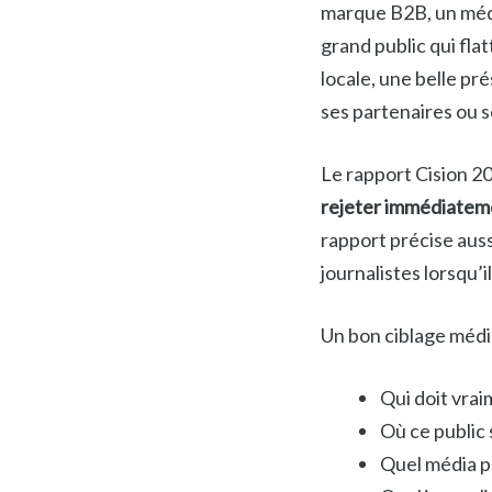
marque B2B, un média
grand public qui fla
locale, une belle pr
ses partenaires ou s
Le rapport Cision 20
rejeter immédiatemen
rapport précise aus
journalistes lorsqu’i
Un bon ciblage médi
Qui doit vrai
Où ce public 
Quel média p