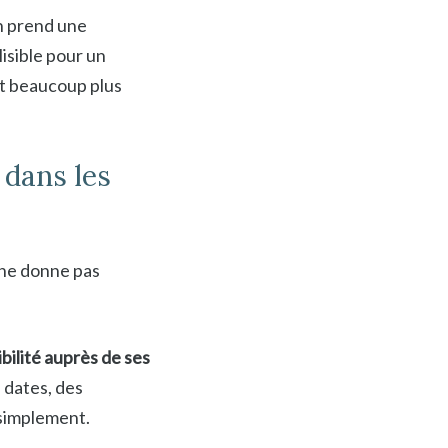
n prend une
lisible pour un
st beaucoup plus
e dans les
» ne donne pas
bilité auprès de ses
s dates, des
 simplement.