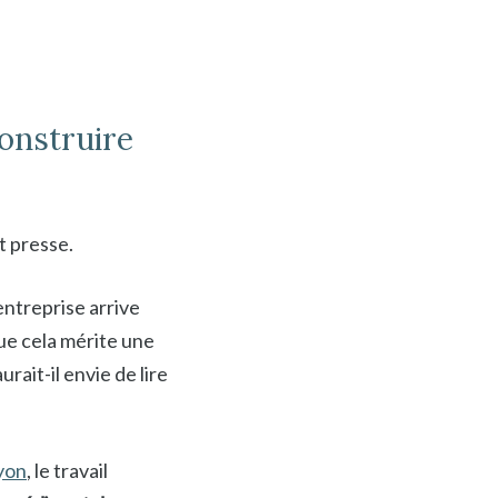
onstruire
t presse.
entreprise arrive
ue cela mérite une
rait-il envie de lire
yon
, le travail